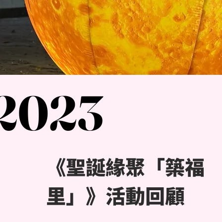
2023
2023
《聖誕緣聚「築福
里」》活動回顧