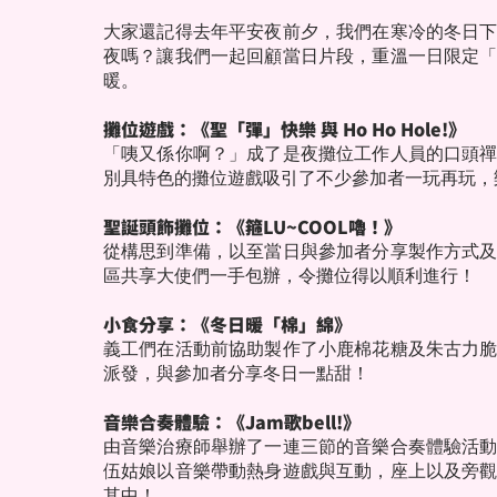
大家還記得去年平安夜前夕，我們在寒冷的冬日
夜嗎？讓我們一起回顧當日片段，重溫一日限定
暖。
攤位遊戲：《聖「彈」快樂 與 Ho Ho Hole!》
「咦又係你啊？」成了是夜攤位工作人員的口頭
別具特色的攤位遊戲吸引了不少參加者一玩再玩，
聖誕頭飾攤位：《箍LU~COOL嚕！》
從構思到準備，以至當日與參加者分享製作方式
區共享大使們一手包辦，令攤位得以順利進行！
小食分享：《冬日暖「棉」綿》
義工們在活動前協助製作了小鹿棉花糖及朱古力
派發，與參加者分享冬日一點甜！
音樂合奏體驗：《Jam歌bell!》
由音樂治療師舉辦了一連三節的音樂合奏體驗活
伍姑娘以音樂帶動熱身遊戲與互動，座上以及旁
其中！