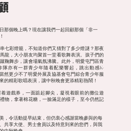
顧
日那個晚上嗎？現在讓我們一起回顧那個「非一
​
串七彩燈籠，不知道你們又猜對了多少燈謎？那夜
馬龍，大小朋友均聚首一堂看歌舞表演。孩子們的
蹴鞠舞步，讓會場氣氛沸騰。此外，明愛屯門區青
作隊亦有一群青少年隨着配樂響起，跳出動感K-
；當然更少不了明愛外展及協基會屯門綜合青少年服
來的精彩歌唱表演，讓中秋晚會更添精彩熱鬧！
握着遊戲券，一面踮起腳尖，凝視着眼前的攤位遊
禮物，拿著棉花糖，一臉滿足的樣子，至今仍然記
美，令活動提早結束，但仍衷心感謝當晚參與的每
、共享大使、男士會員以及特意到來的您們，與我
的中秋晚會。