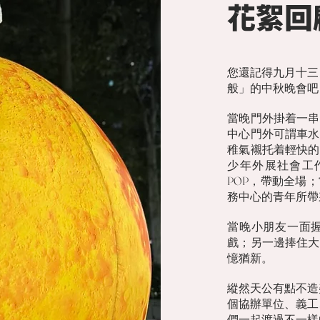
花絮回
您還記得九月十三
般」的中秋晚會吧！
當晚門外掛着一串
中心門外可謂車水
稚氣襯托着輕快的
少年外展社會工
POP，帶動全場
務中心的青年所帶
當晚小朋友一面
戲；另一邊捧住大
憶猶新。
縱然天公有點不造
個協辦單位、義工
們一起渡過不一樣