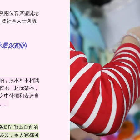
及兩位客席聖誕老
及一眾社區人士與我
你最深刻的
拍，原本互不相識
膜地一起玩樂器，
之中發揮和表達自
。」
DIY 做出自創的
參與，令大家都可