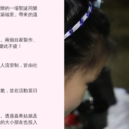
下辦的一場聖誕同樂
「築福里」帶來的溫
禪。兩個自家製作、
樂此不疲！
及人流管制，皆由社
脆脆，並在活動當日
動。透過嘉希姑娘及
觀的大小朋友也投入