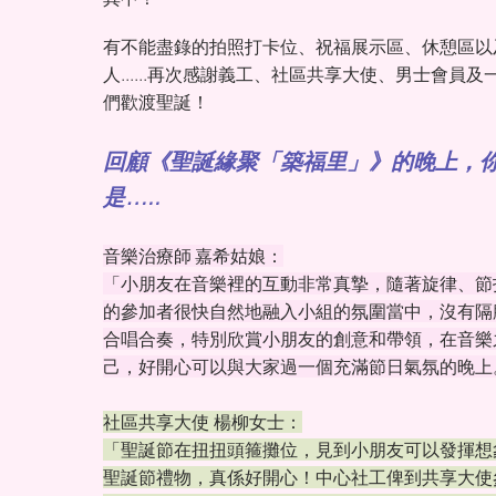
有不能盡錄的拍照打卡位、祝福展示區、休憩區以
人......再次感謝義工、社區共享大使、男士會員
們歡渡聖誕！
回顧《聖誕緣聚「築福里」》的晚上，
是…..
音樂治療師
嘉希姑娘：
「小朋友在音樂裡的互動非常真摯，隨著旋律、節
的參加者很快自然地融入小組的氛圍當中，沒有隔
合唱合奏，特別欣賞小朋友的創意和帶領，在音樂
己，好開心可以與大家過一個充滿節日氣氛的晚上
社區共享大使 楊柳女士：
「聖誕節在扭扭頭箍攤位，見到小朋友可以發揮想象
聖誕節禮物，真係好開心！中心社工俾到共享大使