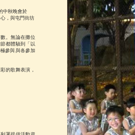
的中秋晚會於
出中心，與屯門街坊
解數。無論在攤位
細節都體驗到「以
極參與,與各參加
精彩的歌舞表演，
福利署提供活動資