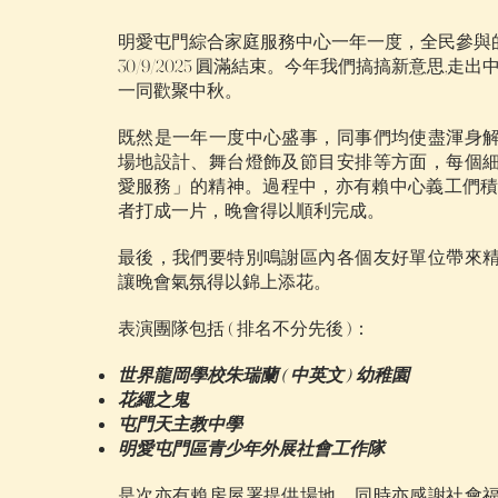
明愛屯門綜合家庭服務中心一年一度，全民參與
30/9/2025 圓滿結束。今年我們搞搞新意思,走
一同歡聚中秋。
既然是一年一度中心盛事，同事們均使盡渾身
場地設計、舞台燈飾及節目安排等方面，每個
愛服務」的精神。過程中，亦有賴中心義工們積
者打成一片，晚會得以順利完成。
最後，我們要特別鳴謝區內各個友好單位帶來
讓晚會氣氛得以錦上添花。
表演團隊包括 ( 排名不分先後 )：
世界龍岡學校朱瑞蘭 ( 中英文 ) 幼稚園
花繩之鬼
屯門天主教中學
明愛屯門區青少年外展社會工作隊
是次亦有賴房屋署提供場地，同時亦感謝社會