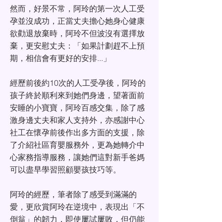
然而，好景不常，阿玲的第一次人工受
孕並沒成功，正當丈夫擔心她身心健康
欲勸退放棄時，阿玲不但波沒有選擇放
棄，更安慰丈夫：「如果計劃趕不上預
期，相信會有更好的安排...」
經歷前後約10次的人工受孕後，阿玲的
孩子終於順利來到她們身邊，望著面前
安睡的小寶寶，阿玲百感交集，除了感
激身邊丈夫和家人支持外，亦感謝中心
社工在懷孕前後作出多方面的支援，除
了介紹社區育嬰服務外，更為她轉介中
心家務指導服務，讓她們這對新手爸媽
可以盡早學習照顧嬰孩技巧等。
阿玲的經歷，筆者除了感受到滿滿的
愛，更欣賞阿玲在逆境中，表現出「不
倒翁」的韌力，即使屢試屢敗，但仍能