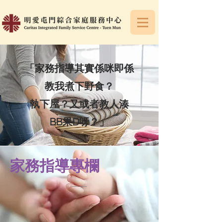
「家務指導其實係咪即係
教我煮下野食？
執下屋？又或者教人湊
BB果D呀？」
家務指導專欄