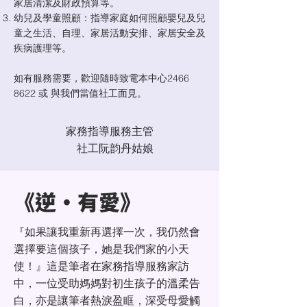
家居清潔及財政預算等。
幼兒及學童照顧：指導家庭如何照顧嬰兒及兒
童之生活、自理、家居活動安排、家居安全及
疾病護理等。
如有服務需要，歡迎隨時致電本中心2466
8622 或 與我們當值社工面見。
家務指導服務主管
社工阮韵丹姑娘
《逆•有愛》
『如果讓我重新再選擇一次，我仍然會
選擇要這個孩子，她是我們家的小天
使！』這是筆者在家務指導服務家訪
中，一位受助媽媽對初生孩子的溫柔告
白，亦是讓筆者熱淚盈眶，深受母愛觸