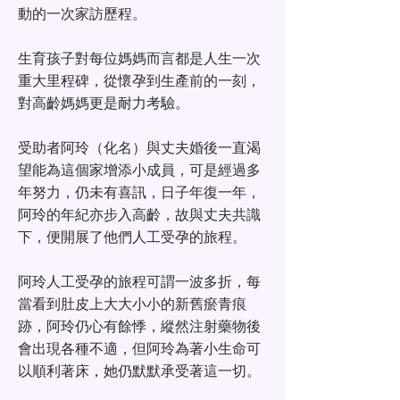
動的一次家訪歷程。
生育孩子對每位媽媽而言都是人生一次
重大里程碑，從懷孕到生產前的一刻，
對高齡媽媽更是耐力考驗。
受助者阿玲（化名）與丈夫婚後一直渴
望能為這個家增添小成員，可是經過多
年努力，仍未有喜訊，日子年復一年，
阿玲的年紀亦步入高齡，故與丈夫共識
下，便開展了他們人工受孕的旅程。
阿玲人工受孕的旅程可謂一波多折，每
當看到肚皮上大大小小的新舊瘀青痕
跡，阿玲仍心有餘悸，縱然注射藥物後
會出現各種不適，但阿玲為著小生命可
以順利著床，她仍默默承受著這一切。