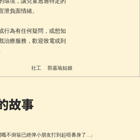
的環境，讓兒童透過特定的
宣泄負面情緒。
或行為有任何疑問，或想知
戲治療服務，歡迎致電或到
。
社工 郭嘉瑜姑娘
的故事
開嘅不倒翁已經俾小朋友打到起唔番身了...」