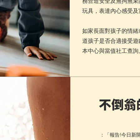
務營造安全及無拘無束
玩具，表達內心感受及
如家長面對孩子的情緒
道孩子是否合適接受遊
本中心與當值社工查詢
不倒翁
：「報告!今日新