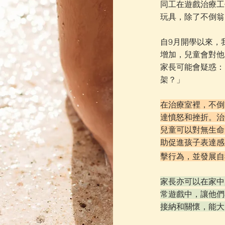
同工在遊戲治療工
玩具，除了不倒翁
自9月開學以來，
增加，兒童會對他
家長可能會疑惑：
架？」
在治療室裡，不倒
達憤怒和挫折。治
兒童可以對無生命
助促進孩子表達感
擊行為，並發展自
家長亦可以在家中
常遊戲中，讓他們
接納和關懷，能大