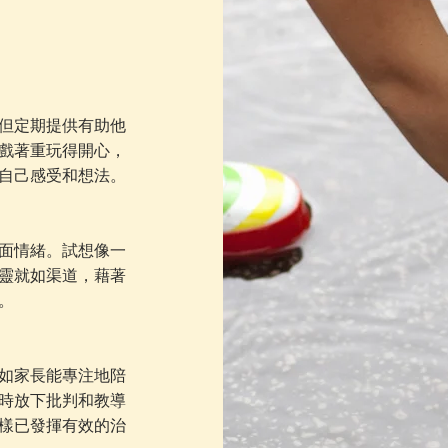
但定期提供有助他
戲著重玩得開心，
自己感受和想法。
面情緒。試想像一
靈就如渠道，藉著
。
如家長能專注地陪
時放下批判和教導
樣已發揮有效的治