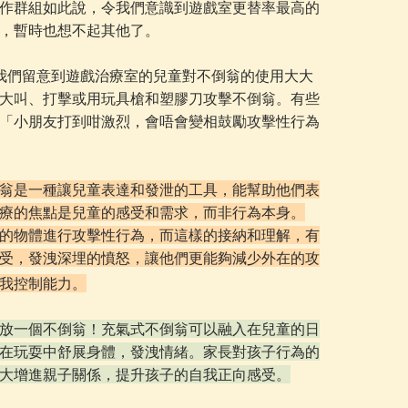
作群組如此說，令我們意識到遊戲室更替率最高的
，暫時也想不起其他了。
我們留意到遊戲治療室的兒童對不倒翁的使用大大
大叫、打擊或用玩具槍和塑膠刀攻擊不倒翁。有些
「小朋友打到咁激烈，會唔會變相鼓勵攻擊性行為
翁是一種讓兒童表達和發泄的工具，能幫助他們表
療的焦點是兒童的感受和需求，而非行為本身。
的物體進行攻擊性行為，而這樣的接納和理解，有
受，發洩深埋的憤怒，讓他們更能夠減少外在的攻
我控制能力。
放一個不倒翁！充氣式不倒翁可以融入在兒童的日
在玩耍中舒展身體，發洩情緒。家長對孩子行為的
大增進親子關係，提升孩子的自我正向感受。