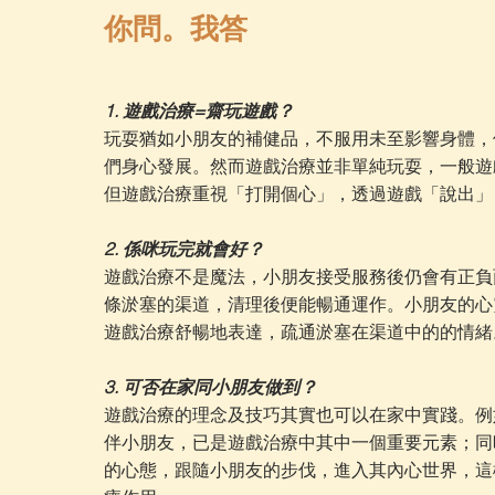
你問。我答
1. 遊戲治療=齋玩遊戲？
玩耍猶如小朋友的補健品，不服用未至影響身體，
們身心發展。然而遊戲治療並非單純玩耍，一般遊
但遊戲治療重視「打開個心」，透過遊戲「說出」
2. 係咪玩完就會好？
遊戲治療不是魔法，小朋友接受服務後仍會有正負
條淤塞的渠道，清理後便能暢通運作。小朋友的心
遊戲治療舒暢地表達，疏通淤塞在渠道中的的情緒
3. 可否在家同小朋友做到？
遊戲治療的理念及技巧其實也可以在家中實踐。例
伴小朋友，已是遊戲治療中其中一個重要元素；同
的心態，跟隨小朋友的步伐，進入其內心世界，這